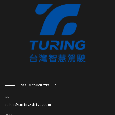
GET IN TOUCH WITH US
Sales
sales@turing-drive.com
Press