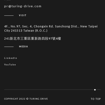
pr@turing-drive.com
VISIT
4F., No.97, Sec. 4, Chongxin Rd. Sanchong Dist., New Taipei
City 241513 Taiwan (R.O.C.)
241新北市三重區重新路四段97號4樓
MEDIA
LinkedIn
YouTube
COPYRIGHT 2022 © TURING DRIVE
TO TOP