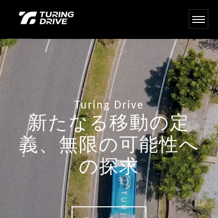
Turing Drive
新たなる移動の定
義、無限の可能性へ
の探求