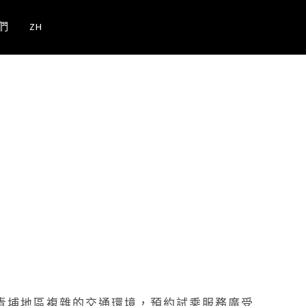
們
ZH
青埔地區複雜的交通環境，預約試乘服務廣受