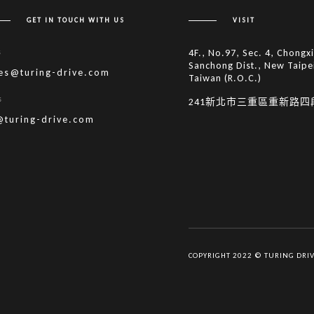
GET IN TOUCH WITH US
VISIT
s
4F., No.97, Sec. 4, Chongx
Sanchong Dist., New Taipe
les@turing-drive.com
Taiwan (R.O.C.)
s
241新北市三重區重新路四
@turing-drive.com
COPYRIGHT 2022 © TURING DRI