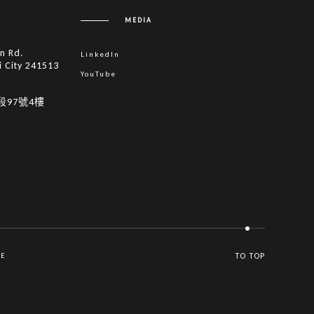
MEDIA
in Rd.
LinkedIn
i City 241513
YouTube
段97號4樓
VE
TO TOP