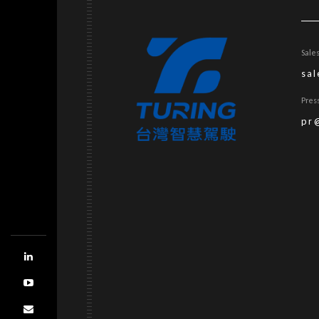
Sale
sa
Pres
pr