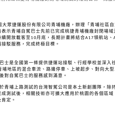
大眾捷運股份有限公司青埔機廠，辦理「青埔社區自
表示青埔自駕巴士先前已完成桃捷青埔機廠封閉場域測
續開放載客至10月底，長期計畫將結合A17領航站、A
埔接駁服務，完成終極目標。
士是全國第一條提供捷運站接駁、行經學校並深入社區
了青埔地區的混合車流、路邊停車、上坡起步、對向大
乘後對自駕巴士的服務感到滿意。
青埔上路測試的台灣智駕公司是本土新創團隊，除持
完成測試後，相關技術亦可擴大應用於桃園的各個區域
及肯定。