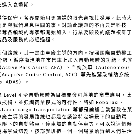
駛進入衰退期。
變得保守，各界開始用更嚴謹的眼光審視其發展，此時大
而是與我們息息相關的事。討論此議題的不再只是科技
學等各領域的專家都開始加入，行業要顧及的議題複雜了
產品及服務的必經過程。
兩個路線，其一是由車廠主導的方向。按照國際自動機工
0～5 分級，循序漸進地在市售車上加入自動駕駛的功能，也就
 Park Assist, APA）、自動煞車（Autonomous
（Adaptive Cruise Control, ACC）等先進駕駛輔助系統
ems, ADAS）。
Level 4 全自動駕駛為目標開發可落地的商業應用，此
術，並強調商業模式的可行性。諸如 RoboTaxi、
g distance cargo transportation 等都是論述自動駕駛在某
車廠主導的發展路線也都是在談論特定場景下的自動駕
速限下的自動煞車、停車場的自動停車等。可以說這個時
用場景做切割，按部就班把一個一個場景落實到人們生活