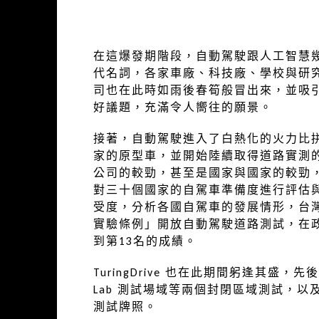
在這爆發期階段，自動駕駛跟人工智慧
代名詞，各家車廠、科技廠、學校與研
司也在此時如雨後春筍般冒出來，並吸
好議題，充滿令人嚮往的願景。
接著，自動駕駛進入了白熱化的火力比
家的原型車，並開始陸續取得道路實測
公司的較勁，甚至是國家與國家的較勁，知名
對三十個國家的自駕車準備度進行評估
受度，分析各國自駕車的發展情形，台
實驗條例」開放自動駕駛道路測試，在
到第13名的成績。
TuringDrive 也在此期間躬逢其盛，
Lab 測試場域等兩個封閉區域測試，
測試牌照。