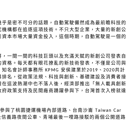
幾乎是密不可分的話題，自動駕駛儼然成為最前瞻科技的
究機構都在追逐這項技術。不只大型企業，大量的新創公
引資本市場大量資金投入，這個時期，自動駕駛是一個的
拼，一間一間的科技巨頭以及充滿天賦的新創公司發表自
的資格。每天都有眼花撩亂的新技術發表，不僅是公司與
會計師事務所 KPMG 安侯建業於2019、2020共計
與排名，從政策法規、科技與創新、基礎建設及消費者接
灣在這波熱潮中也不落人後，經濟部推出「無人載具創新
政府政策支持及民間廠商踴躍參與下，台灣首次入榜就達
先後參與了桃園捷運機場內部道路、台南沙崙 Taiwan Car
以及信義路夜間公車、青埔最後一哩路接駁的兩個公開道路