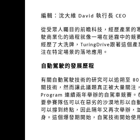
編輯：沈大維 David 執行長 CEO
從受眾人矚目的前瞻科技，經歷產業的
駛商業化的過程就像一場在迷霧中的競
經歷了大洗牌，TuringDrive跟著
注在特定場景的落地應用。
自動駕駛的發展歷程
有關自動駕駛技術的研究可以追朔至 8
關技術，然而讓此議題真正被大量關注，還是
Program 連續兩年舉辦的自駕車競賽。
要參賽隊伍可以在惡劣的沙漠地形以自
可以撐到終點，因此隔年又再次舉辦，並由史
身。這個爆發期開始，自駕技術開始使