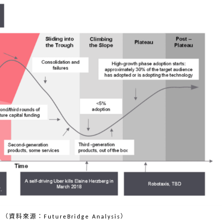
資料來源：FutureBridge Analysis）